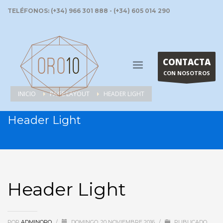
TELÉFONOS: (+34) 966 301 888 - (+34) 605 014 290
CONTACTA
CON NOSOTROS
INICIO
PAGE LAYOUT
HEADER LIGHT
Header Light
Header Light
POR
ADMINORO
/
DOMINGO, 20 NOVIEMBRE 2016
/
PUBLICADO